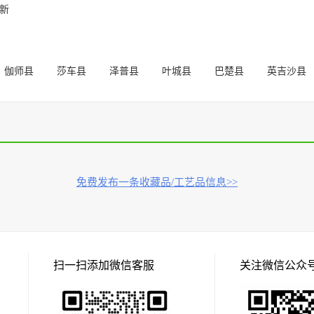
成新
伽师县
莎车县
泽普县
叶城县
巴楚县
英吉沙县
免费发布一条收藏品/工艺品信息>>
扫一扫添加微信客服
关注微信公众