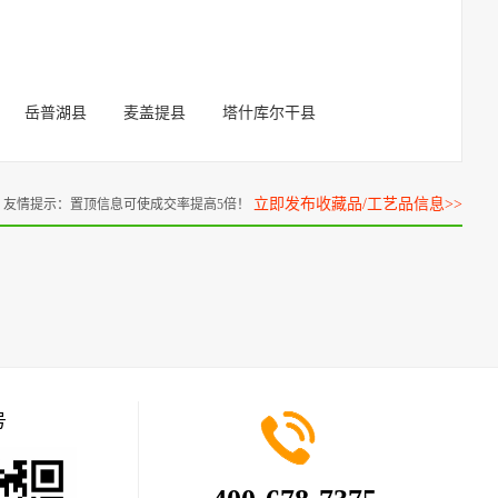
岳普湖县
麦盖提县
塔什库尔干县
立即发布收藏品/工艺品信息>>
友情提示：置顶信息可使成交率提高5倍！
号