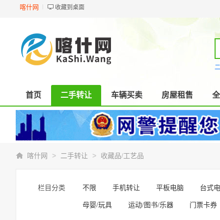
喀什网
收藏到桌面
首页
二手转让
车辆买卖
房屋租售
全
>
>
喀什网
二手转让
收藏品/工艺品
栏目分类
不限
手机转让
平板电脑
台式
母婴/玩具
运动/图书/乐器
门票卡券