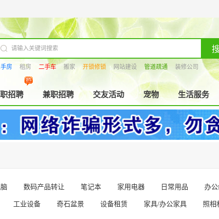
二手房
租房
二手车
搬家
开锁修锁
网站建设
管道疏通
装修公司
职招聘
兼职招聘
交友活动
宠物
生活服务
电脑
数码产品转让
笔记本
家用电器
日常用品
办公
工业设备
奇石盆景
设备租赁
家具/办公家具
照相