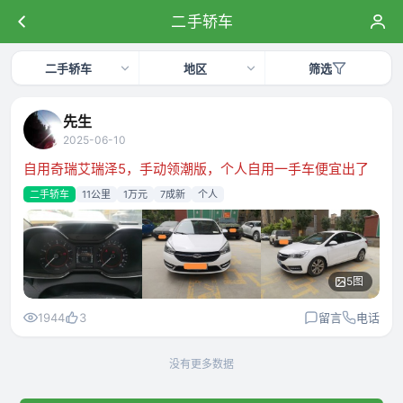
二手轿车
二手轿车
地区
筛选
先生
2025-06-10
自用奇瑞艾瑞泽5，手动领潮版，个人自用一手车便宜出了
二手轿车
11公里
1万元
7成新
个人
5图
1944
3
留言
电话
没有更多数据