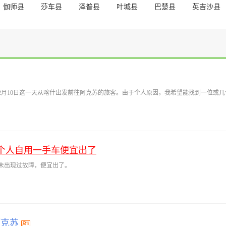
伽师县
莎车县
泽普县
叶城县
巴楚县
英吉沙县
2月10日这一天从喀什出发前往阿克苏的旅客。由于个人原因，我希望能找到一位或
个人自用一手车便宜出了
从未出现过故障，便宜出了。
阿克苏