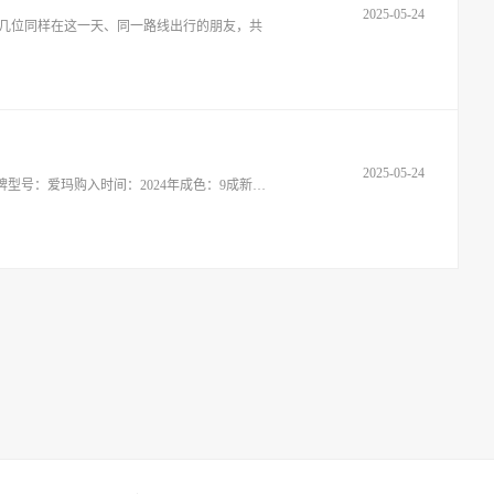
2025-05-24
或几位同样在这一天、同一路线出行的朋友，共
2025-05-24
转让原因因工作调动/计划去异地发展，个人自用车辆忍痛转手，非车商，无中间差价！车辆保养到位，接手即可放心使用。车辆信息品牌型号：爱玛购入时间：2024年成色：9成新（车身无明