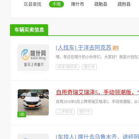
区县查找
不限
喀什市
疏勒县
疏附县
车辆买卖信息
[人找车] 于洋去阿克苏
嘿，各位在喀什的小伙伴们，大家好！我是计划在
拼车/顺风车
喀什市
自用奇瑞艾瑞泽5，手动领潮版，
自用2016年6月上牌奇瑞艾瑞泽5，手动领潮版，
二手轿车
喀什市
5图
[车找人] 喀什去乌鲁木齐，途经