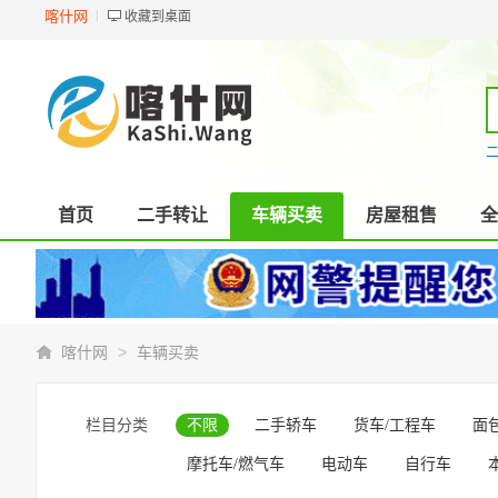
喀什网
收藏到桌面
首页
二手转让
车辆买卖
房屋租售
全
>
喀什网
车辆买卖
栏目分类
不限
二手轿车
货车/工程车
面
摩托车/燃气车
电动车
自行车