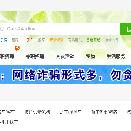
二手房
租房
二手车
搬家
开锁修锁
网站建设
管道疏通
装修公司
职招聘
兼职招聘
交友活动
宠物
生活服务
包车/客车
拖拉机/收割机
拼车/顺风车
新车优惠/4S店
汽
本地下线车