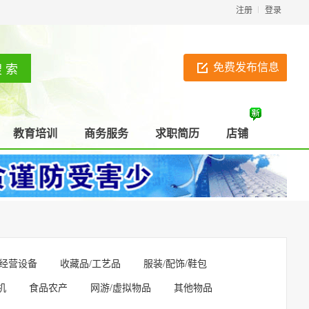
注册
登录
免费发布信息
教育培训
商务服务
求职简历
店铺
经营设备
收藏品/工艺品
服装/配饰/鞋包
机
食品农产
网游/虚拟物品
其他物品