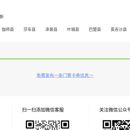
成新
伽师县
莎车县
泽普县
叶城县
巴楚县
英吉沙县
免费发布一条门票卡券信息>>
扫一扫添加微信客服
关注微信公众