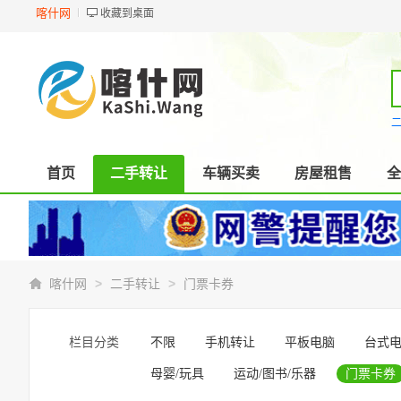
喀什网
收藏到桌面
首页
二手转让
车辆买卖
房屋租售
全
>
>
喀什网
二手转让
门票卡券
栏目分类
不限
手机转让
平板电脑
台式
母婴/玩具
运动/图书/乐器
门票卡券