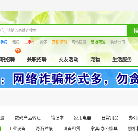
二手房
租房
二手车
搬家
开锁修锁
网站建设
管道疏通
装修公司
职招聘
兼职招聘
交友活动
宠物
生活服务
电脑
数码产品转让
笔记本
家用电器
日常用品
办公
工业设备
奇石盆景
设备租赁
家具/办公家具
照相