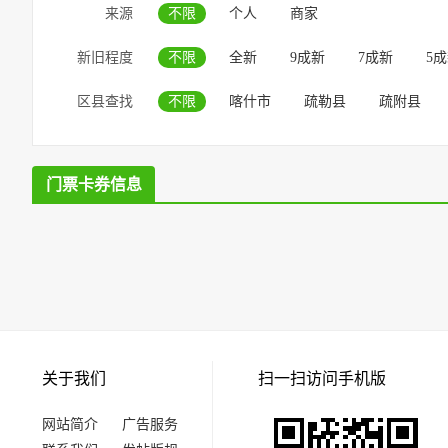
来源
不限
个人
商家
新旧程度
不限
全新
9成新
7成新
5
区县查找
不限
喀什市
疏勒县
疏附县
门票卡券信息
关于我们
扫一扫访问手机版
网站简介
广告服务