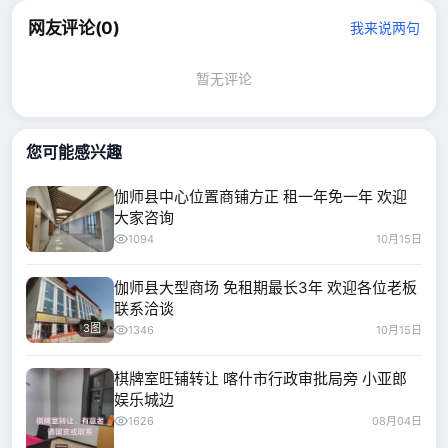
网友评论(
0
)
我来说两句
暂无评论
您可能感兴趣
伽师县中心位置商铺方正 租一年免一年 欢迎
大家咨询
1094
10月15日
伽师县大型商场 免租期最长3年 欢迎各位老板
联系洽谈
3图
1346
10月15日
棋牌室旺铺转让 喀什市行政审批局旁 小亚郎
娱乐城边
1626
08月04日