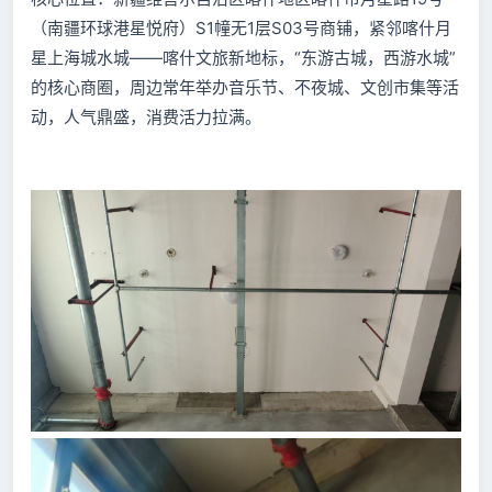
（南疆环球港星悦府）S1幢无1层S03号商铺，紧邻喀什月
星上海城水城——喀什文旅新地标，“东游古城，西游水城”
的核心商圈，周边常年举办音乐节、不夜城、文创市集等活
动，人气鼎盛，消费活力拉满。