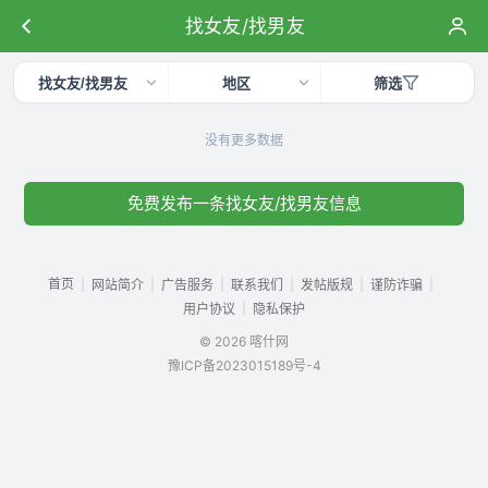
找女友/找男友
找女友/找男友
地区
筛选
没有更多数据
免费发布一条找女友/找男友信息
首页
|
|
|
|
|
|
网站简介
广告服务
联系我们
发帖版规
谨防诈骗
|
用户协议
隐私保护
© 2026 喀什网
豫ICP备2023015189号-4