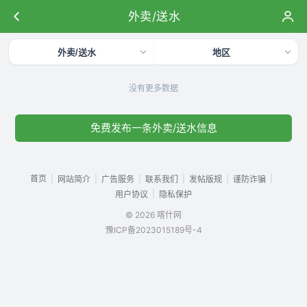
外卖/送水
外卖/送水
地区
没有更多数据
免费发布一条外卖/送水信息
首页
|
|
|
|
|
|
网站简介
广告服务
联系我们
发帖版规
谨防诈骗
|
用户协议
隐私保护
© 2026 喀什网
豫ICP备2023015189号-4