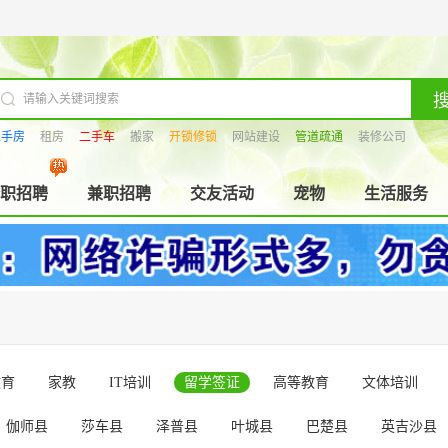
二手房
租房
二手车
搬家
开锁修锁
网站建设
管道疏通
装修公司
职招聘
兼职招聘
交友活动
宠物
生活服务
教育
家教
IT培训
留学签证
高等教育
文体培训
伽师县
莎车县
泽普县
叶城县
巴楚县
英吉沙县